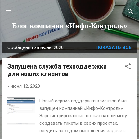
К основному контенту
Блог компании «Инфо-Контроль»
Сообщения за июнь, 2020
ПОКАЗАТЬ ВСЕ
С
о
Запущена служба техподдержки
о
для наших клиентов
б
щ
-
июня 12, 2020
е
н
Новый сервис поддержки клиентов был
и
запущен компанией «Инфо-Контроль».
я
Зарегистрированные пользователи могут
создавать тикеты в своих проектах,
следить за ходом выполнения задачи и
присваивать различные статусы