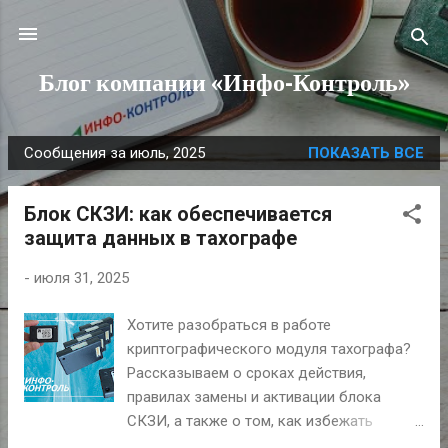
К основному контенту
Блог компании «Инфо-Контроль»
Сообщения за июль, 2025
ПОКАЗАТЬ ВСЕ
С
о
Блок СКЗИ: как обеспечивается
о
защита данных в тахографе
б
щ
-
июля 31, 2025
е
н
Хотите разобраться в работе
и
криптографического модуля тахографа?
я
Рассказываем о сроках действия,
правилах замены и активации блока
СКЗИ, а также о том, как избежать
штрафов и обеспечить надёжную защиту