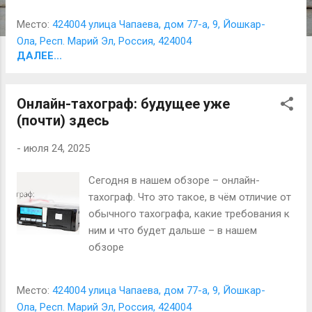
данных. Что такое блок СКЗИ и зачем он
Место:
424004 улица Чапаева, дом 77-а, 9, Йошкар-
нужен Как происходит замена и
Ола, Респ. Марий Эл, Россия, 424004
активация Причины выхода из строя
ДАЛЕЕ...
Ответы на частые вопросы Узнайте, как
правильно обслуживать блок СКЗИ и
избежать распространённых ошибок!
Онлайн-тахограф: будущее уже
(почти) здесь
-
июля 24, 2025
Сегодня в нашем обзоре – онлайн-
тахограф. Что это такое, в чём отличие от
обычного тахографа, какие требования к
ним и что будет дальше – в нашем
обзоре
Место:
424004 улица Чапаева, дом 77-а, 9, Йошкар-
Ола, Респ. Марий Эл, Россия, 424004