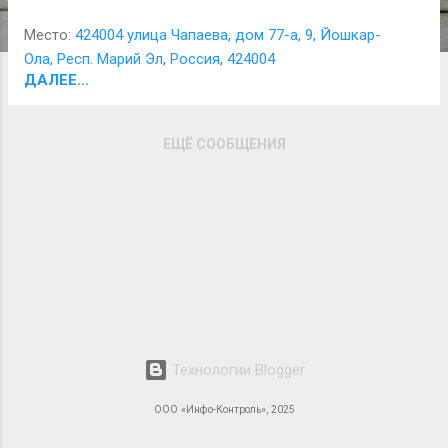
используемых для перевозки опасных
Место:
424004 улица Чапаева, дом 77-а, 9, Йошкар-
грузов, аппаратурой спутниковой
Ола, Респ. Марий Эл, Россия, 424004
навигации».
ДАЛЕЕ...
ЕЩЁ СООБЩЕНИЯ
Технологии Blogger
ООО «Инфо-Контроль», 2025