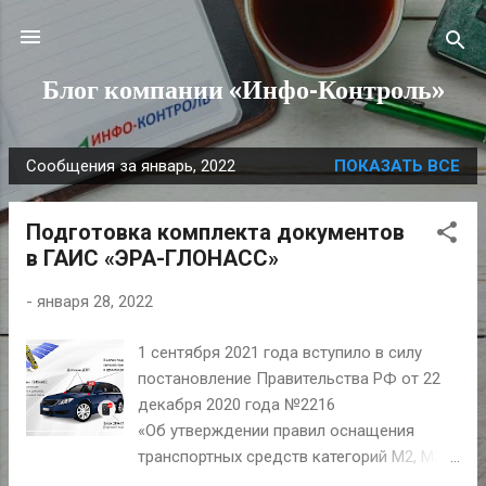
К основному контенту
Блог компании «Инфо-Контроль»
Сообщения за январь, 2022
ПОКАЗАТЬ ВСЕ
С
о
Подготовка комплекта документов
о
в ГАИС «ЭРА-ГЛОНАСС»
б
щ
-
января 28, 2022
е
н
1 сентября 2021 года вступило в силу
и
постановление Правительства РФ от 22
я
декабря 2020 года №2216
«Об утверждении правил оснащения
транспортных средств категорий M2, M3 и
транспортных средств категории N,